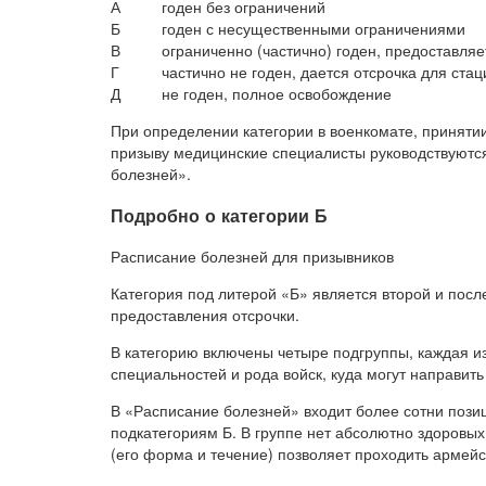
А
годен без ограничений
Б
годен с несущественными ограничениями
В
ограниченно (частично) годен, предоставляе
Г
частично не годен, дается отсрочка для ста
Д
не годен, полное освобождение
При определении категории в военкомате, приняти
призыву медицинские специалисты руководствуютс
болезней».
Подробно о категории Б
Расписание болезней для призывников
Категория под литерой «Б» является второй и посл
предоставления отсрочки.
В категорию включены четыре подгруппы, каждая и
специальностей и рода войск, куда могут направит
В «Расписание болезней» входит более сотни позиц
подкатегориям Б. В группе нет абсолютно здоров
(его форма и течение) позволяет проходить армей