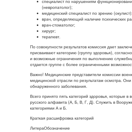
специалист по нарушениям функционировани
(невропатолог);
медицинский специалист по зрению (окулист)
врач, определяющий наличие психических рас
врач-стоматолог;
хирург;
терапевт.
По совокупности результатов комиссия дает заклю
присваивают категорию (группу здоровья), согласно
и возможные ограничения по выполнению служебны
отдается группе с более ограниченными возможнос
Важно! Медицинские представители комиссии военк
медицинской отрасли по результатам осмотра. Они
обнаруженного заболевания.
Всего принято пять категорий здоровья, которые в
русского алфавита (А, Б, В, Г, Д). Служить в Воору
категориями А и Б.
Краткая расшифровка категорий
Литера
Обозначение