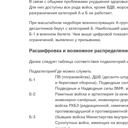
В связи с общими проблемами ухудшения здоровья 
Для них доступны все рода войск, кроме ВДВ, морск
разграничения категорий А и Б не работает.
При масштабном недоборе военнослужащих А-групп
десантников берут с категорией Б. Наибольший шан
Б-1 в военном билете. Чем выше цифровой показат
ограничений, выявлено у призывника.
Расшифровка и возможное распределение
Далее следует таблица соответствия подкатегорий и
Подкатегория
Где можно служить
ПВ (погранвойска), ДШБ (десанто-шту
Б-1
и береговая оборона), Подводные си
Подводные и Надводные силы ВМФ, во
Б-2
Ракетные войска и артиллерия (в кач
инженерно-сапёрные, инженерно-дор
войска РХБЗ (радиационной, химическ
противовоздушной и противоракетной
Б-3
(бывшие войска Министерства внутрен
Сухопутных войск, имеющих на воор
пехоты)