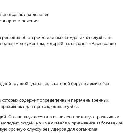
тся отсрочка на лечение
ционарного лечения
и решения об отсрочке или освобождении от службы по
я единым документом, который называется «Расписание
едней группой здоровья, с которой берут в армию без
з которых содержит определенный перечень военных
ь призывника для прохождения службы.
ий. Свыше двух десятков из них соответствуют различным
ых молодых людей, но имеющееся у призывника заболевание
скую срочную службу без ущерба для организма.