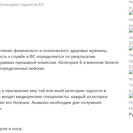
Категория годности Б3
р
2
тояние физического и психического здоровья мужчины,
сть к службе в ВС определяется по результатам
 рамках призывной комиссии. Категория Б в военном билете
20
 определенных войсках.
в 
и присвоения ему той или иной категории годности в
е входят медицинские специалисты, каждый из которых
рию его болезни. Анамнез необходим для получения
Н
ы.
Р
рла и носа;