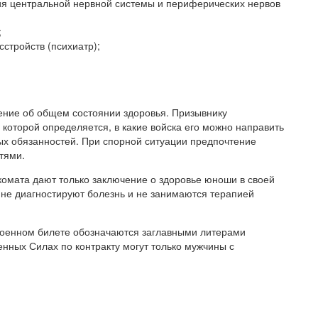
я центральной нервной системы и периферических нервов
;
стройств (психиатр);
чение об общем состоянии здоровья. Призывнику
 которой определяется, в какие войска его можно направить
х обязанностей. При спорной ситуации предпочтение
тями.
омата дают только заключение о здоровье юноши в своей
 не диагностируют болезнь и не занимаются терапией
 военном билете обозначаются заглавными литерами
женных Силах по контракту могут только мужчины с