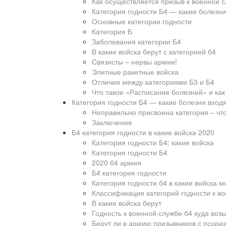
Как осуществляется призыв к военной 
Категория годности Б4 — какие болезни
Основные категории годности
Категория Б
Заболевания категории Б4
В какие войска берут с категорией б4
Связисты – нервы армии!
Элитные ракетные войска
Отличия между категориями Б3 и Б4
Что такое «Расписание болезней» и как
Категория годности Б4 — какие болезни вход
Неправильно присвоена категория – чт
Заключение
Б4 категория годности в какие войска 2020
Категория годности Б4: какие войска
Категория годности Б4
2020 б4 армия
Б4 категория годности
Категория годности б4 в какие войска мо
Классификация категорий годности к в
В какие войска берут
Годность к военной службе б4 куда возь
Берут ли в армию призывников с псори