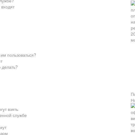
службе?
 входят
 им пользоваться?
ят
о делать?
П
Н
гут взять
оенной службе
мут
азом