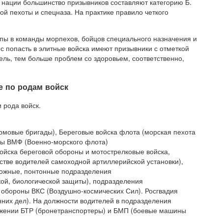
нации большинство призывников составляют категорию Б.
ой пехоты и спецназа. На практике правило четкого
ы в команды морпехов, бойцов специального назначения и
с попасть в элитные войска имеют призывники с отметкой
ель, тем больше проблем со здоровьем, соответственно,
 по родам войск
 рода войск.
рмовые бригады), Береговые войска флота (морская пехота
лы ВМФ (Военно-морского флота)
йска береговой обороны и мотострелковые войска,
естве водителей самоходной артиллерийской установки),
ожные, понтонные подразделения
ой, биологической защиты), подразделения
 обороны ВКС (Воздушно-космических Сил). Росгвадия
них дел). На должности водителей в подразделения
ужении БТР (бронетранспортеры) и БМП (боевые машины