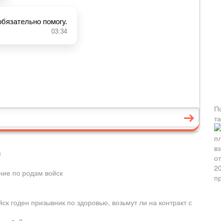
П
т
я
ие по родам войск
ойск годен призывник по здоровью, возьмут ли на контракт с