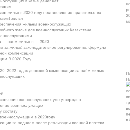
нослужащих в казне денег нет
ужащим
н жилья в 2020 году постановление правительства
наем) жилья
обеспечения жильем военнослужащих
жебного жилья для военнослужащих Казахстана
военнослужащими
 — наем жилья в — 2020 — г
 за жилье: законодательное регулирование, формула
ной компенсации
щим В 2020 Году
020–2022 годах денежной компенсации за наём жилых
П
ннослужащих
Н
ей
спечение военнослужащих уже утвержден
чение военнослужащих
 составу
 военнослужащим в 2020году
сации за поднаем после реализации военной ипотеки