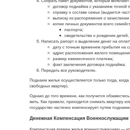
Собрать пакет документов, который включает:
договор поднайма с указанием точной 
справку о составе семьи (выдается част
выписку из распоряжения о зачислении 
копии личных документов всего семейст
паспорта;
свидетельства о рождении детей,
Написать рапорт о выделении денег на оплату
дату с точным временем прибытия на сл
адрес расположения жилого помещени
размер ежемесячного платежа;
факт заключения договора поднайма.
Передать все руководителю.
Поднаем жилья осуществляется только тогда, когда 
свободных квартир).
Однако до того времени, как получится обзавестис
жить. Как правило, приходится снимать квартиру ил
государство частично компенсирует путем поднае
Денежная Компенсация Военнослужащим 
Компенсация взамен жилья военнослужащему — кто 