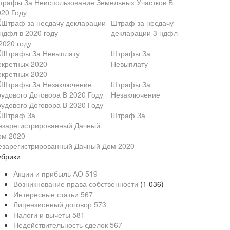
трафы За Неиспользование Земельных Участков В
020 Году
Штраф за несдачу
декларации 3 ндфл
2020 году
Штрафы За
Невыплату
екретных 2020
Штрафы За
Незаключение
рудового Договора В 2020 Году
Штраф За
езарегистрированный Дачный Дом 2020
убрики
Акции и прибыль АО
519
Возникнование права собственности
(1 036)
Интересные статьи
567
Лицензионный договор
573
Налоги и вычеты
581
Недействительность сделок
567