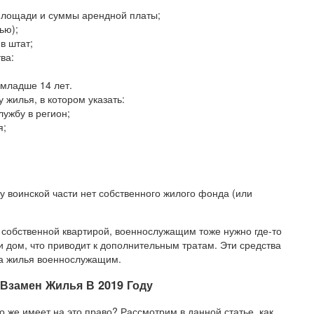
площади и суммы арендной платы;
ью);
в штат;
ва:
 младше 14 лет.
 жилья, в котором указать:
ужбу в регион;
я;
у воинской части нет собственного жилого фонда (или
ь собственной квартирой, военнослужащим тоже нужно где-то
и дом, что приводит к дополнительным тратам. Эти средства
ма жилья военнослужащим.
Взамен Жилья В 2019 Году
же имеет на это право? Рассмотрим в данной статье, как