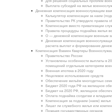
Для решения социальных проблем воен
Выплата субсидий на жилье военносл
Денежная компенсация военнослужащим взаме
Калькулятор компенсации за наем (под
Правительство РК утвердило правила 
Компенсация вместо приватизации слу
Правила процедуры поднайма жилья 
О — денежной компенсации военным за
Денежная компенсация военнослужащим
расчета выплат и формирование денеж
Компенсация Взамен Квартиры Военнослужа
Правительство России
Установлены особенности выплаты в 2
помещений отдельным категориям вое
Военная ипотека в 2020 году
Нецелевое использование средств
Обеспечение жильём многодетных сем
Бюджет 2020 года РФ на жилищное обе
Бюджет на 2020 РФ, жилищное обеспе
Оплата поднайма солдатам и младшему
Компенсация за поднаем (наем) жилья
Лишат ли служебного жилья или компен
Позиция государственных органов