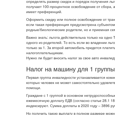
определять размер скидок и порядок получения льго
получает 100-процентное освобождение от сбора, а 
имеет преференций.
Оформить скидку или полное освобождение от тран
если такая преференция предусмотрена субъектом 
родные/биологические родители, но и приемная се
Важно знать: льгота действительна только на одно 
одного из родителей. То есть если во владении ль
только за 1. За второй автомобиль придется платит
налогоплательщикам.
Нужно ли будет вносить налог за свое авто инвалид
Налог на машину для 1 группы
Первая группа инвалидности устанавливается коми
которых человек не может самостоятельно удовлет
помощи.
Граждане с 1 группой в основном нетрудоспособные
ежемесячную доплату ЕДВ (согласно статье 28.1 1
индексируют. Сумма доплаты в 2020 году – 3896 ру
Но получить такую выплату в полном размере можно 