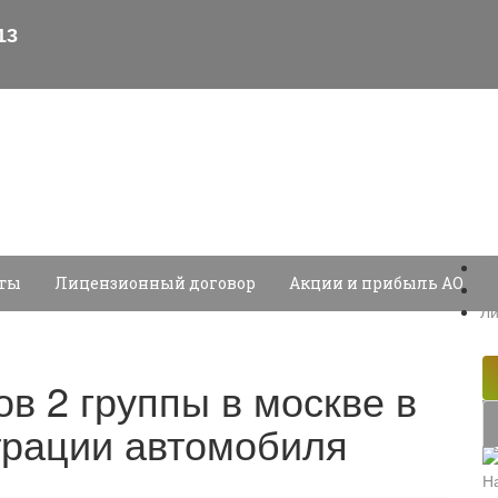
Са
еты
Лицензионный договор
Акции и прибыль АО
На
Ли
в 2 группы в москве в
страции автомобиля