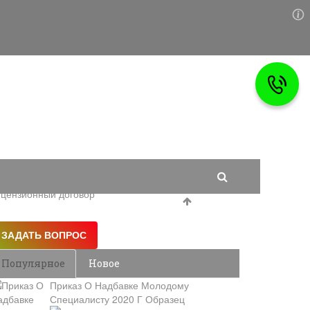
мовольные постройки
логи и вычеты
цензионный договор
Популярное
Новое
Приказ О Надбавке Молодому
Специалисту 2020 Г Образец