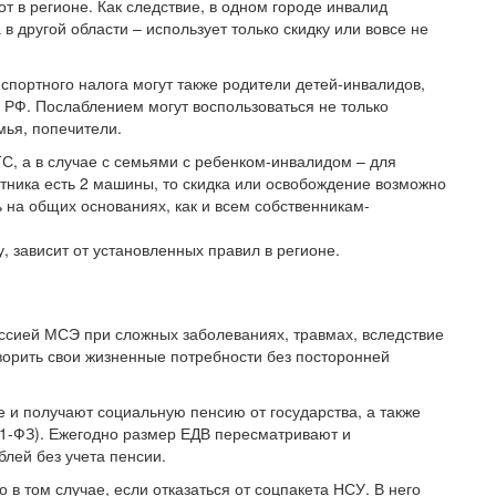
т в регионе. Как следствие, в одном городе инвалид
в другой области – использует только скидку или вовсе не
спортного налога могут также родители детей-инвалидов,
РФ. Послаблением могут воспользоваться не только
мья, попечители.
ТС, а в случае с семьями с ребенком-инвалидом – для
готника есть 2 машины, то скидка или освобождение возможно
ь на общих основаниях, как и всем собственникам-
у, зависит от установленных правил в регионе.
ссией МСЭ при сложных заболеваниях, травмах, вследствие
ворить свои жизненные потребности без посторонней
 и получают социальную пенсию от государства, а также
81-ФЗ). Ежегодно размер ЕДВ пересматривают и
блей без учета пенсии.
в том случае, если отказаться от соцпакета НСУ. В него