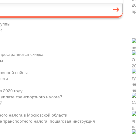
руппы
г
пространяется скидка
ты
твенной войны
асти
ч
в 2020 году
 уплате транспортного налога?
?
В
ого налога в Московской области
е транспортного налога: пошаговая инструкция
д