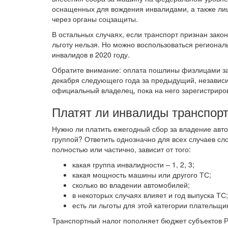
оснащенных для вождения инвалидами, а также ли
через органы соцзащиты.
В остальных случаях, если транспорт признан зак
льготу нельзя. Но можно воспользоваться регионал
инвалидов в 2020 году.
Обратите внимание: оплата пошлины физлицами за
декабря следующего года за предыдущий, независим
официальный владелец, пока на него зарегистриро
Платят ли инвалиды транспор
Нужно ли платить ежегодный сбор за владение ав
группой? Ответить однозначно для всех случаев сл
полностью или частично, зависит от того:
какая группа инвалидности – 1, 2, 3;
какая мощность машины или другого ТС;
сколько во владении автомобилей;
в некоторых случаях влияет и год выпуска ТС;
есть ли льготы для этой категории плательщи
Транспортный налог пополняет бюджет субъектов Р