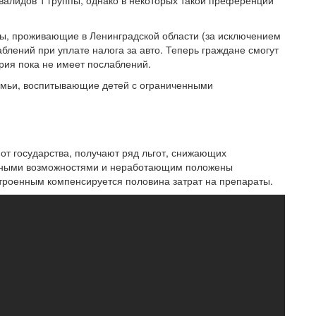
валидов 1 группы, однако в некоторых такой преференции
пы, проживающие в Ленинградской области (за исключением
блений при уплате налога за авто. Теперь граждане смогут
ория пока не имеет послаблений.
емьи, воспитывающие детей с ограниченными
от государства, получают ряд льгот, снижающих
енными возможностями и неработающим положены
строенным компенсируется половина затрат на препараты.