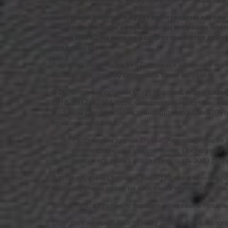
Налоговая амнистия будет произведена автомат
обращаться. Если автовладелец исправно плати
перед ИФНС, на него не распространяется дейст
предусмотрен.
Амнистия по взносам за ТС коснется далеко не всех
Разберемся, почему сложилась такая ситуация.
В 2020 году налоговики могут прислать плательщик
2018, 2017 и 2016 годы. Следовательно, суммы, не у
в данном случае отмена транспортного налога (Пут
практического смысла.
Рассмотрим другой случай. Автовладелец не 
соответствующее уведомление. После этого 
долг, и его сумма стала превышать 3000 рубл
В этом случае налоговики имеют право в течение по
еще сохранила право на взыскание крупных долгов
Более того, в судебном порядке может быть продле
Если долг не превышает сумму 3000 рублей, налогов