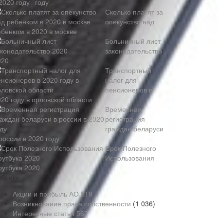
году
Сколько платят за
опекунство над
ебенком в 2020 в москве
Больничный лист
законодательство
020
Транспортный
налог для
пенсионеров в
20 году в орловской области
Временная
регистрация
граждан беларуси
россии в 2020 году
Срок Полезного
Использования
оутбука 2020
убрики
Акции и прибыль АО
519
Возникнование права собственности
(1 036)
Интересные статьи
567