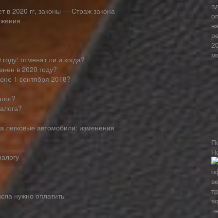
т в 2020 гг, законы — Страж закона
ожения
 году: отменят ли и когда?
енен в 2020 году?
ене 1 сентября 2018?
алог?
налога?
на легковые автомобили: изменения
П
Н
налогу
исла нужно оплатить