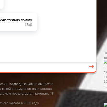
П
т
оссии: подводные камни амнистии
по какой формуле он начисляется
ду: чем предлагается заменить ТН
ного налога в 2020 году