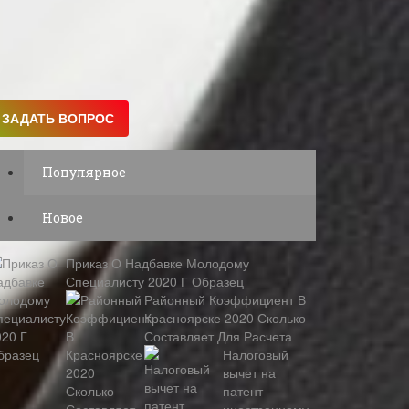
Популярное
Новое
Приказ О Надбавке Молодому
Специалисту 2020 Г Образец
Районный Коэффициент В
Красноярске 2020 Сколько
Составляет Для Расчета
Налоговый
вычет на
патент