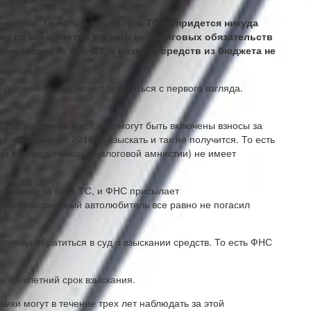
ически. То есть владельцам ТС не придется никуда
л по всем счетам и у него нет долговых обязательств
вие закона № 436-ФЗ, а возврат средств из бюджета не
 должников, как может показаться с первого взгляда.
у уведомление, в которое могут быть включены взносы за
плаченные до 2016 г., взыскать и так не получится. То есть
ин подписал закон о налоговой амнистии) не имеет
заплатил за свое ТС, и ФНС присылает
недобросовестный автолюбитель все равно не погасил
ей.
лугода обратиться в суд о взыскании средств. То есть ФНС
.
н трехлетний срок взыскания.
ики могут в течение трех лет наблюдать за этой