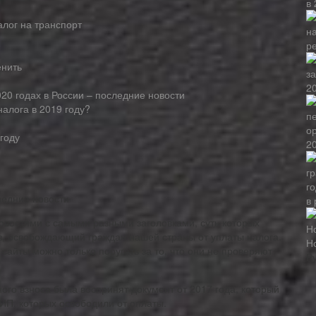
алог на транспорт
р
енить
2
20 годах в России – последние новости
алога в 2019 году?
году
20
в 
овостями с самыми разными заголовками, суть которых
аз, освобождающий граждан нашей страны от уплаты налога.
Н
айты можно только поругать за то, что они не проверяют
Р
ого взноса была воспринят документ от 2017 года, который
ИП, которых освободили от оплаты.