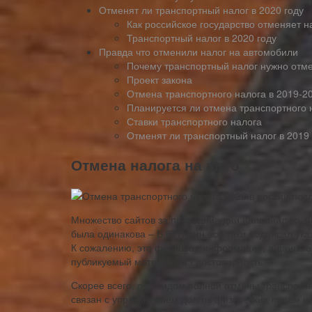
Отменят ли транспортный налог в 2020 году
Как российское государство отменяет н
Транспортный налог в 2020 году
Правда что отменили налог на автомобили
Почему транспортный налог нужно отм
Проект закона
Отмена транспортного налога в 2019-20
Планируется ли отмена транспортного н
Ставки транспортного налога
Отменят ли транспортный налог в 2019 
Отмена налога на авто
Множество сайтов за последние дни наполнились н
была одинакова – В.В. Путин всё-таки подписал ук
К сожалению, это фейковая информация, а данные с
публикуемый материал на достоверность.
Скорее всего, под видом полной отмены транспортн
связан с упразднением долгов физических лицам и 