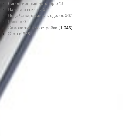
Лицензионный договор
573
Налоги и вычеты
581
Недействительность сделок
567
Разное
0
Самовольные постройки
(1 046)
Статьи
638