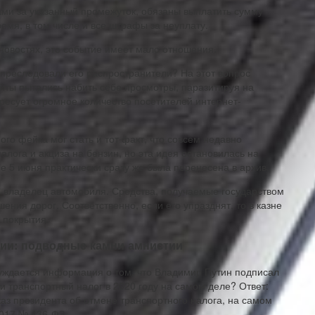
ми за указанный промежуток, обязаны выплатить сумму
емя, в том числе и все штрафы за неуплату.
новостях, это событие имеет мало отношения.
ь преследовали его распространители? На этот вопрос
айты пытались набить себе просмотры, паразитируя на
ресует огромное количество посетителей интернет-
го фейка мог стать и тот факт, что совсем недавно
лога и акциза на бензин, но эта идея остановилась на
е 5 июня практически сразу же была перенесена в архив.
 владелец автомобиля. Средства, получаемые государством
ения дорог. Соответственно, если его упразднят, то в казне
 покрытия.
сии: подводные камни амнистии
уждается информация о том, что Владимир Путин подписал
ли транспортный налог в 2020 году на самом деле? Ответ:
каз президента об отмене транспортного налога, на самом
2017 № 436-ФЗ.