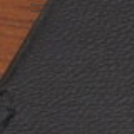
Юридические лица же, которые числились должника
задолженности, которая набежала за прошедшее вр
Однако, к той информации, которая содержалась в 
Как вообще в сети оказался этот фейк и какую цел
сложно найти ответ. Скорее всего таким образом с
актуальной информации, которая наверняка заинте
пространства.
Одной из причин, повлиявших на появление подобно
чиновники обсуждали объединение транспортного на
стадии зародыша и после внесения на рассмотрени
Транспортным налогом в России облагается каждый
с его помощью идут в региональную казну для улучш
попросту не будет средств на улучшение дорожного
Отмена транспортного налога 2020 в Рос
Довольно долгое время на различных ресурсах обс
указ об отмене транспортного налога. Но отменен 
нет. Документ, который многие воспринимают как у
деле носит название Федеральный закон от 28.12.