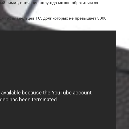
ый лимит, в течение полугода можно обратиться за
тся тех владельцев ТС, долг которых не превышает 3000