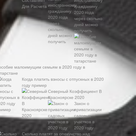
иностранному
гражданину
2020 года
через скольно
дней можно
получить
особие малоимущим семьям в 2020 году в
атарстане
Когда платить взносы с отпускных в 2020
году пример
Северный Коэффициент В
Красноярске 2020
Закон о
приватизации
садовых
участков в
2020 году
Сколько платят за опекунство над