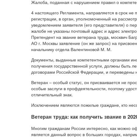
Жалоба, поданная с нарушением правил о компетен
4 настоящего Регламента, направляется в срок не 
регистрации, в орган, уполномоченный на рассмо
уведомлением заявителя (его представителя) о пер
жалобе не указаны почтовый адрес и адрес электро
Претендент на звание ветерана труда, москвич Баг
АО г. Москвы заявление (он же запрос) на присвое
начальнику отдела Валентиновой М. М.
Документы, выданные компетентными органами ино
получения государственной услуги, должны быть 
договорами Российской Федерации, и переведены н
Ветеран – особый статус, он присваивается не про
особые заслуги в профдеятельности, поэтому удост
отличительный знак.
Исключением являются пожилые граждане, кто нес
Ветеран труда: как получить звание в 202
Многим гражданам России интересно, как можно о
является данный вопрос в больших городах, наприм