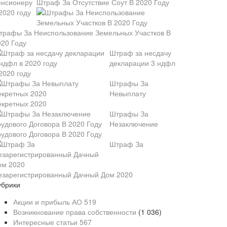
Штраф За Отсутствие Соут В 2020 Году
трафы За Неиспользование Земельных Участков В
020 Году
Штраф за несдачу
декларации 3 ндфл
2020 году
Штрафы За
Невыплату
екретных 2020
Штрафы За
Незаключение
рудового Договора В 2020 Году
Штраф За
езарегистрированный Дачный Дом 2020
убрики
Акции и прибыль АО
519
Возникнование права собственности
(1 036)
Интересные статьи
567