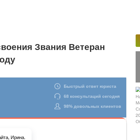
своения Звания Ветеран
Году