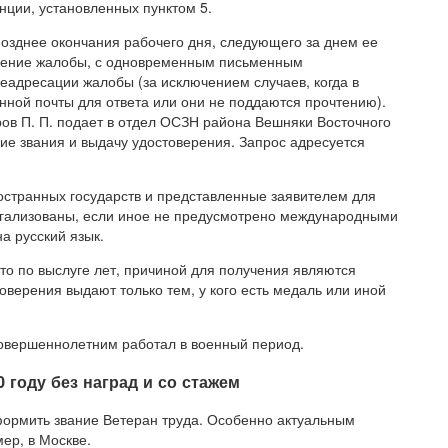
ции, установленных пунктом 5.
позднее окончания рабочего дня, следующего за днем ее
трение жалобы, с одновременным письменным
еадресации жалобы (за исключением случаев, когда в
нной почты для ответа или они не поддаются прочтению).
ров П. П. подает в отдел ОСЗН района Вешняки Восточного
ние звания и выдачу удостоверения. Запрос адресуется
странных государств и представленные заявителем для
легализованы, если иное не предусмотрено международными
а русский язык.
сто по выслуге лет, причиной для получения являются
оверения выдают только тем, у кого есть медаль или иной
овершеннолетним работал в военный период.
0 году без наград и со стажем
формить звание Ветеран труда. Особенно актуальным
ер, в Москве.