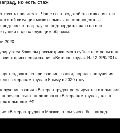
наград, но есть стаж
 отказать просителю. Чаще всего ходатайства откланяются
ак в этой ситуации может помочь, но стопроцентных
ь предъявляет награду, но подтвердить право на нее
 ситуации надо следующим образом:
ми 2020
гулируются Законом рассматриваемого субъекта страны под
ловиях присвоения звания «Ветеран труда» № 12-ЗРК/2014
 претендовать на присвоение звания, порядок получения
ожены ветеранам труда в Крыму в 2020 году.
получение звания «Ветеран труда» регулируются отельными
 перечень льгот, положенных «Ветеранам труда», так же
одательством РФ.
ние «Ветеран труда» в Москве, в том числе без наград.