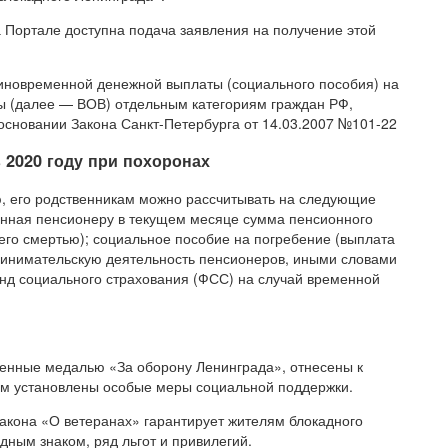
Портале доступна подача заявления на получение этой
диновременной денежной выплаты (социального пособия) на
ы (далее — ВОВ) отдельным категориям граждан РФ,
основании Закона Санкт-Петербурга от 14.03.2007 №101-22
 2020 году при похоронах
ю, его родственникам можно рассчитывать на следующие
енная пенсионеру в текущем месяце сумма пенсионного
его смертью); социальное пособие на погребение (выплата
инимательскую деятельность пенсионеров, иными словами
нд социального страхования (ФСС) на случай временной
жденные медалью «За оборону Ленинграда», отнесены к
вом установлены особые меры социальной поддержки.
закона «О ветеранах» гарантирует жителям блокадного
ным знаком, ряд льгот и привилегий.