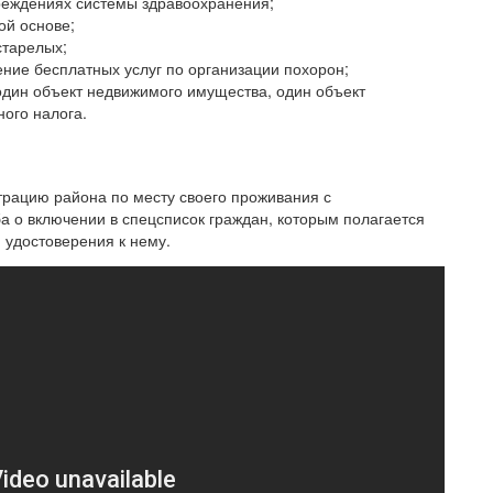
реждениях системы здравоохранения;
ой основе;
старелых;
ние бесплатных услуг по организации похорон;
один объект недвижимого имущества, один объект
ого налога.
трацию района по месту своего проживания с
а о включении в спецсписок граждан, которым полагается
 удостоверения к нему.