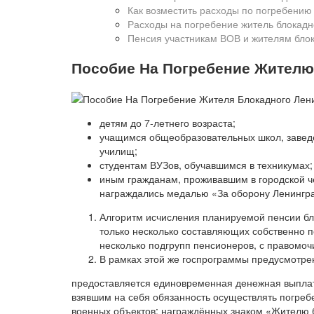
Как возместить расходы по погребению
Расходы на погребение житель блокадн
Пенсия участникам ВОВ и жителям бло
Пособие На Погребение Жителю 
детям до 7-летнего возраста;
учащимся общеобразовательных школ, завед
училищ;
студентам ВУЗов, обучавшимся в техникумах;
иным гражданам, проживавшим в городской че
награждались медалью «За оборону Ленингр
Алгоритм исчисления планируемой пенсии бл
только несколько составляющих собственно п
несколько подгрупп пенсионеров, с правомо
В рамках этой же госпрограммы предусмотре
предоставляется единовременная денежная выплата
взявшим на себя обязанность осуществлять погреб
военных объектов; награждённых знаком «Жителю 