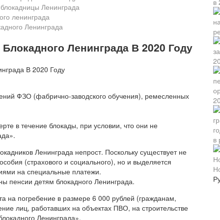
 блокадницы Ленинграда
ого ленинграда
кадного Ленинграда
р
Блокадного Ленинграда В 2020 Году
2
ений ФЗО (фабрично-заводского обучения), ремесленных
20
рте в течение блокады, при условии, что они не
ада».
в 
окадников Ленинграда непрост. Поскольку существует не
особия (страхового и социального), но и выделяется
Н
чиями на специальные платежи.
Р
ны пенсии детям блокадного Ленинграда.
 на погребение в размере 6 000 рублей (гражданам,
ение лиц, работавших на объектах ПВО, на строительстве
блокадного Ленинграда».