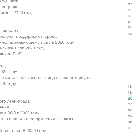
окадников
нинграда
иков в 2020 году
енинграда
получит поддержку от города
нику проживающему в спб в 2020 году
адника в спб 2020 году
 линии ПФР
оду
2020 году
ся жителю блокадного города санкт петербурга
020 году
П
Н
ого ленинграда
бение
нам ВОВ в 2020 году
азмер и порядок оформления выплаты
енинграда В 2020 Году