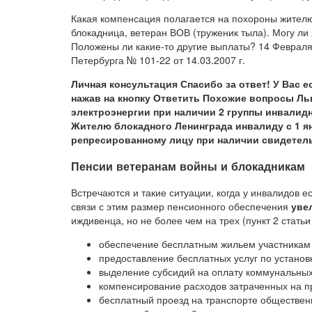
Какая компенсация полагается на похороны жителю
блокадница, ветеран ВОВ (труженик тыла). Могу л
Положены ли какие-то другие выплаты? 14 Февраля 2
Петербурга № 101-22 от 14.03.2007 г.
Личная консультация Спасибо за ответ! У Вас е
нажав на кнопку Ответить Похожие вопросы Ль
электроэнергии при наличии 2 группы инвалидн
Жителю блокадного Ленинграда инвалиду с 1 ян
репресированному лицу при наличии свидетель
Пенсии ветеранам войны и блокадникам
Встречаются и такие ситуации, когда у инвалидов 
связи с этим размер пенсионного обеспечения
уве
иждивенца, но не более чем на трех (пункт 2 статьи
обеспечение бесплатным жильем участникам 
предоставление бесплатных услуг по установ
выделение субсидий на оплату коммунальных 
компенсирование расходов затраченных на про
бесплатный проезд на транспорте общественно