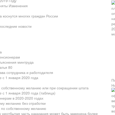
2019 Году
иняты Изменения
а коснутся многих граждан России
 последние новости
а
пенсионерам
зъяснения минтруда
татья 80
ава сотрудника и работодателя
 с 1 января 2020 года
П
Н
о собственному желанию или при сокращении штата
 с 1 января 2020 года (таблица)
нерам в 2020-2020 годах
ому желанию без отработки
а по собственному желанию
му неотбытая часть наказания может быть заменена более