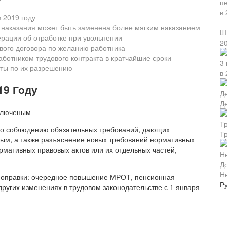
 2019 году
ь наказания может быть заменена более мягким наказанием
Ш
ерации об отработке при увольнении
2
вого договора по желанию работника
ботником трудового контракта в кратчайшие сроки
ты по их разрешению
в 
19 Году
Д
по соблюдению обязательных требований, дающих
Т
ным, а также разъяснение новых требований нормативных
ормативных правовых актов или их отдельных частей,
Н
 поправки: очередное повышение МРОТ, пенсионная
Р
ругих изменениях в трудовом законодательстве с 1 января