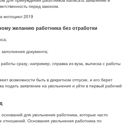
ом для принуждения работников написать заявление и
ветственность перед законом.
на мотоцикл 2019
ному желанию работника без отработки
кса;
 заполнения документа;
 работы сразу, например, справка из вуза, выписка с работы
еет возможности быть в декретном отпуске, и его берет
ка подать заявление на увольнения и уйти в первый рабочий
д
оснований для увольнения работника, которые часто
 отношений. Основания увольнения работника по