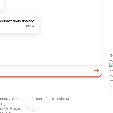
П
т
енному желанию работника без отработки
 год
ия 2019 года: таблица