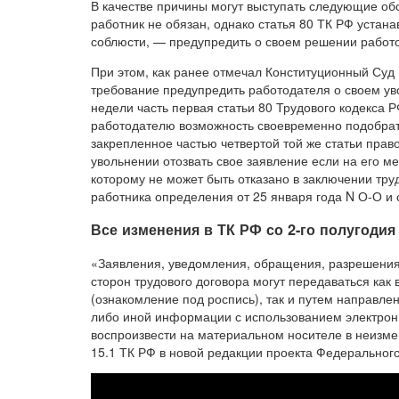
В качестве причины могут выступать следующие обс
работник не обязан, однако статья 80 ТК РФ устан
соблюсти, — предупредить о своем решении работо
При этом, как ранее отмечал Конституционный Суд
требование предупредить работодателя о своем ув
недели часть первая статьи 80 Трудового кодекса
работодателю возможность своевременно подобрат
закрепленное частью четвертой той же статьи прав
увольнении отозвать свое заявление если на его м
которому не может быть отказано в заключении тру
работника определения от 25 января года N О-О и 
Все изменения в ТК РФ со 2-го полугодия 
«Заявления, уведомления, обращения, разрешени
сторон трудового договора могут передаваться как 
(ознакомление под роспись), так и путем направле
либо иной информации с использованием электрон
воспроизвести на материальном носителе в неизме
15.1 ТК РФ в новой редакции проекта Федерального