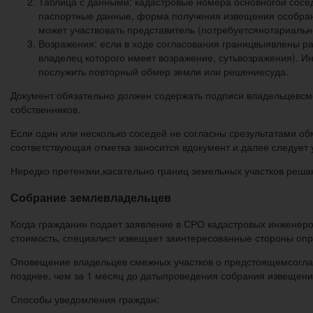
Таблица с данными: кадастровые номера основногои сосед
паспортные данные, форма получения извещения особрании
может участвовать представитель (потребуетсянотариальн
Возражения: если в ходе согласования границвыявлены раз
владелец которого имеет возражение, сутьвозражения). И
послужить повторный обмер земли или решениесуда.
Документ обязательно должен содержать подписи владельцевсм
собственников.
Если один или несколько соседей не согласны срезультатами об
соответствующая отметка заносится вдокумент и далее следует
Нередко претензии,касательно границ земельных участков решаю
Собрание землевладельцев
Когда гражданин подает заявление в СРО кадастровых инженеро
стоимость, специалист извещает заинтересованные стороны оп
Оповещение владельцев смежных участков о предстоящемсогласо
позднее, чем за 1 месяц до датыпроведения собрания извещени
Способы уведомления граждан: