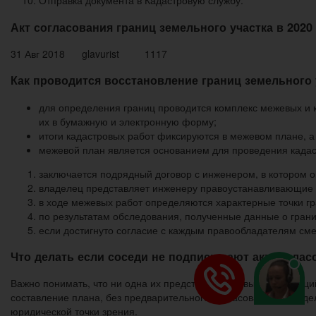
Отправка документа в Кадастровую службу.
Акт согласования границ земельного участка в 2020
31 Авг 2018 glavurist 1117
Как проводится восстановление границ земельного у
для определения границ проводится комплекс межевых и 
их в бумажную и электронную форму;
итоги кадастровых работ фиксируются в межевом плане, а
межевой план является основанием для проведения кадаст
заключается подрядный договор с инженером, в котором 
владелец представляет инженеру правоустанавливающие до
в ходе межевых работ определяются характерные точки гр
по результатам обследования, полученные данные о гран
если достигнуто согласие с каждым правообладателям сме
Что делать если соседи не подписывают акт соглас
Важно понимать, что ни одна их представленных выше инстанци
составление плана, без предварительного согласования с владе
юридической точки зрения.