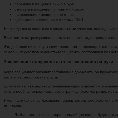
передача извещения лично в руки,
отправка извещения почтовым письмом,
направление извещения по e-mail,
публикация извещения в местных СМИ.
Не всегда легко связаться с владельцами участков, последнийва
Если контакты гражданинаневозможно найти, кадастровый инжен
Это действие нивелирует возможность того, чтососед, с которым
земельных участков недействителен, таккак составлялся без него
Заключение: получение акта согласования на руки
Когда специалист закончит составление документа, он вручитк
палату местного органа власти.
Документ являетсяправоустанавливающим и является основанием
услуга необязательна, чаще всего границы участков разделяет 
Имея на руках акт согласования границ земельного участка на м
его земли.
Любые претензии со стороны содей (не важно, будет это л