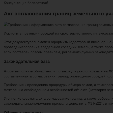
Консультация бесплатная!
Акт согласования границ земельного уч
Исключить претензии соседей на свою землю можно путемсостав
Этот документуполномочен оформить кадастровый инженер, на е
проведениесобрания владельцев соседних земель, а также прове
если составлен повсем правилам, регламентируемых законодате
Законодательная база
Чтобы выполнить обмер земли по закону, нужно опираться на
Ф
составленияакта согласования границ, оповещения соседей, ф
Требования к проведению процедуры обмера земли, а такжерас
межеванию ссоблюдением особенностей объекта (категория земли
Уточнение формата акта согласование границ, а такжетребован
законодательныеположения призваны дополнить ФЗ №221, в них 
Образец документа