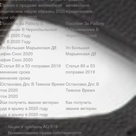
автомобиля
юридическим
ицом образец 2020
Пособие За Работу
И Проживание В
Чернобыльской
оне В 2020 Году
Ул Большая
Марьинская Д8
рафик Снос 2020
Статья 80 и 53
поправки 2019
зменение срока
Остановка Дпс В
Темное Время
уток 2020
Как получить
звание ветеран
уда в крыму в 2020 году
убрики
Акции и прибыль АО
519
Возникнование права собственности
(1 036)