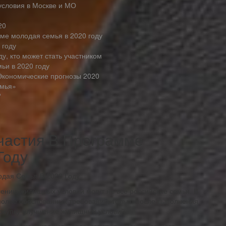
условия в Москве и МО
20
мме молодая семья в 2020 году
 году
у, кто может стать участником
ьи в 2020 году
Экономические прогнозы 2020
емья»
?
Участия В Программе
Году
шению жилищных условий могут не все российские семьи. В
вполне обоснованных требований, только после выполнения
покупку-улучшение жилищных условий.