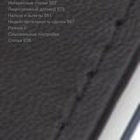
Интересные статьи
567
Лицензионный договор
573
Налоги и вычеты
581
Недействительность сделок
567
Разное
0
Самовольные постройки
(1 046)
Статьи
638