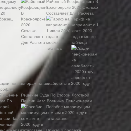
Районный Коэффициент В
Красноярске 2020 Сколько
Составляет Для Расчета
Тариф на
капремонт с 1
июля 2020
года в москве
таблица
кидки пенсионерам на авиабилеты в 2020 году
эрофлот
Решение Суда По Второй Лбготной
Пенсии Чаэс Военным Пенсионерам
Пособие малоимущим
семьям в 2020 году в
татарстане
Записи
Приказ о продаже