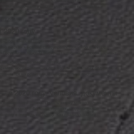
граммы необходимо предоставить в органы местного
ите быть включены в состав участников программы и
вление должно быть рассмотрено и молодой семье
мму или нет.
 2020 году
о приобретения недвижимости, можно пойти несколькими
нно в орган местного самоуправления, либо в МФЦ с
 «Госуслуги». Каждый выбирает удобный для себя вариант.
ьям, которые не имеют детей;
 семей, воспитывающих одного или нескольких родных или
страняется на родителя, самостоятельно воспитывающего
 в 2020 году: условия, документы
населенного пункта. Подать заявку можно только в
анный отдел. В больших городах, созданы целые
овку в очередь на льготу. Как правило, заявки
.