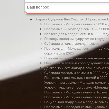
Возраст Супругов Для Участия В Программе 
Программа «Молодая семья» в 2020 го
Программа — Молодая семья — в 2020 
Ипотека для молодой семьи в 2020 год
Помощь молодым супругам по государ
Субсидии и жильё молодой семье
Программа — Молодая семья — в Липецк
обратиться в 2020
Понятие молодой семьи в законодател
Описание условий и сбор документов 
До скольких лет молодая семья может у
Субсидии молодым семьям в 2020 году
Программы для молодых семей в 2020 
Условия программы «Молодая семья» в
Условия участия в программе «Молода
Программа «Молодая семья» в Тольятти
Программа «Молодая семья»: важные 
Социальная поддержка молодых семей 
Программа «Молодая семья»: условия,