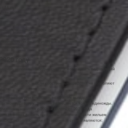
4 лет.
о 14 лет.
о для полноценных семей).
.
аве семьи.
ственности недвижимости.
 семьи норме жилплощади.
ижимость (если она имеется в собственности).
сплатное жилье.
2020 году
лищные условия. Молодые супруги могут купить подходящий
инский капитал, а если собственные средства не позволяют
м.
ие штрафов или комиссий, возникших вследствие
едитному договору. Участие разрешается только единожды.
манного, начиная с 2020 и вплоть до 2021 года
, что поможет решить проблемы обеспеченности жильем
щихся. Составляющими приведенной суммы являются: