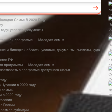
л
Молодая Семья В 2020 Году
ду
году: условия, документы
З
у
ственной программе — Молодая семья
Г
е и Липецкой области, условия, документы, выплаты, куда
ьстве РФ
и
для программы — Молодая семья
частвовать в программе доступного жилья
С
году
 Чувашии в 2020 году
я семья»
тр
 в 2020 году
Р
условия
в России
 размер субсидии