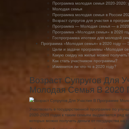
Программа молодая семья 2020-2020: 
Молодая семья
Программа молодая семья в России 20
Возраст супругов для участия в програ
Программа — Молодая семья — в 2020
Программа «Молодая семья» в 2020 год
Госпрограмма ипотеки для молодой сем
Программа «Молодая семья» в 2020 году — 
Цели и задачи программы «Молодая с
Какую скидку на жилье можно получить
Как стать участником программы?
Изменится ли что-то в 2020 году?
Возраст Супругов Для 
Молодая Семья В 2020 
Участвовать в государственной программе по улуч
2020-2025 годах к таким семьям выдвигается ряд 
которых можно получить деньги от государства на 