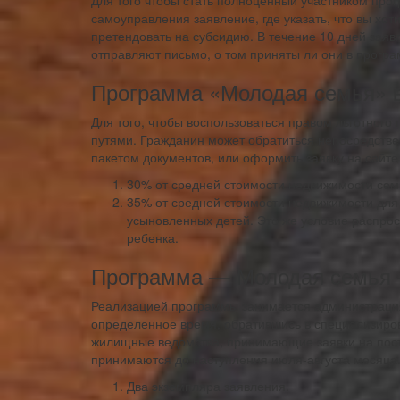
Для того чтобы стать полноценный участником про
самоуправления заявление, где указать, что вы хот
претендовать на субсидию. В течение 10 дней зая
отправляют письмо, о том приняты ли они в програ
Программа «Молодая семья» в
Для того, чтобы воспользоваться правом льготног
путями. Гражданин может обратиться непосредстве
пакетом документов, или оформить заявку на сайте
30% от средней стоимости недвижимости сем
35% от средней стоимости недвижимости для
усыновленных детей. Это же условие распро
ребенка.
Программа — Молодая семья —
Реализацией программы занимается администрация 
определенное время, обратившись в специализиров
жилищные ведомства, принимающие заявки на постан
принимаются до наступления июля-августа месяца
Два экземпляра заявления.