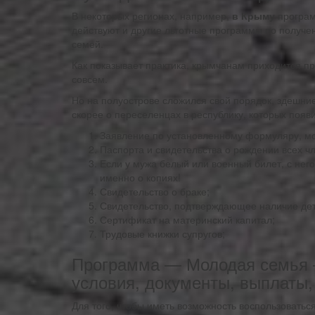
В некоторых регионах, например,
в Крыму
програм
действуют и другие льготные программы по получе
семей.
Как показывает практика, крымчанам приходится п
совсем.
Но на полуострове сложился свой порядок, здешни
скорее о переселенцах в республику, которых появи
Заявление по установленному формуляру, мо
Паспорта и свидетельства о рождении всех чл
Если у мужа белый или военный билет, с него
именно о копиях!
Свидетельство о браке;
Свидетельство, подтверждающее наличие дет
Сертификат на материнский капитал;
Трудовые книжки супругов;
Программа — Молодая семья —
условия, документы, выплаты,
Для того, чтобы иметь возможность воспользоватьс