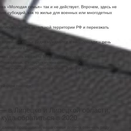
ма «Молодая семья» так и не действует. Впрочем, здесь не
нию субсидий, как то жилье для военных или многодетных
рописываться на остальной территории РФ и переезжать
е коренные семьи редко нуждаются в жилплощади – речь
лось много с 2020 года.
жно скачать на сайте МФЦ «Мои документы»;
енов семьи, с которых нужно снять копии;
 тоже нужно предоставить копию. Здесь и далее речь
ей (при таковом);
 в Липецке и Липецкой области,
 куда обратиться в 2020
я данной программой, ваша семья должна отвечать ряду