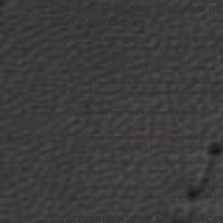
Помощь молодым супругам по
Молодая семья
Согласно установленной форме следует нап
лаконично изложить свои проблемы о необход
заявлении ставятся подписи обоих супругов,
документации, а другой остается на руках.
Копии паспортов
молодых супругов и свиде
Копия свидетельства о заключении брака
не нужно.
Документы,
подтверждающие доходы
. Это
ипотеки.
Справка о
количестве членов семьи
из пасп
Данные за последние 5 лет о проживании сем
Банки, обладающие крупными капиталами, предлаг
кредитования.
Это обеспечивает доступность такому финансирова
относится молодая семья, потому что снижается п
Субсидии и жильё молодой се