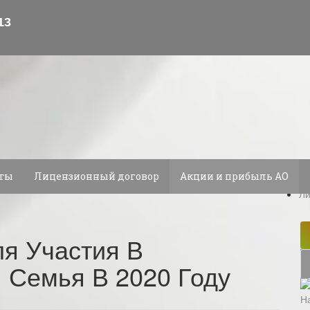
Са
еты
Лицензионный договор
Акции и прибыль АО
На
Ли
ля Участия В
 Семья В 2020 Году