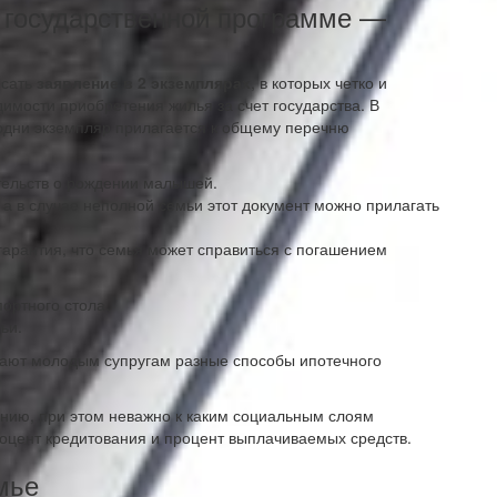
 государственной программе —
исать
заявление в 2 экземплярах
, в которых четко и
имости приобретения жилья за счет государства. В
 одни экземпляр прилагается к общему перечню
тельств о рождении малышей.
, а в случае неполной семьи этот документ можно прилагать
 гарантия, что семья может справиться с погашением
ортного стола.
ьи.
ают молодым супругам разные способы ипотечного
нию, при этом неважно к каким социальным слоям
роцент кредитования и процент выплачиваемых средств.
мье