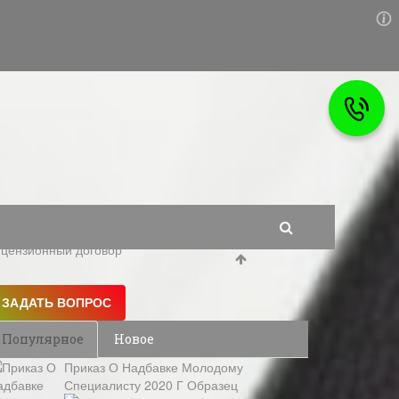
мовольные постройки
логи и вычеты
цензионный договор
Популярное
Новое
Приказ О Надбавке Молодому
Специалисту 2020 Г Образец