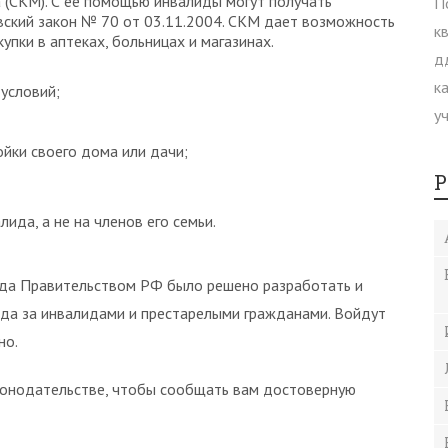
 (СКМ). С ее помощью инвалиды могут получать
вский закон № 70 от 03.11.2004. СКМ дает возможность
упки в аптеках, больницах и магазинах.
условий;
йки своего дома или дачи;
Р
ида, а не на членов его семьи.
года Правительством РФ было решено разработать и
ода за инвалидами и престарелыми гражданами. Войдут
но.
конодательстве, чтобы сообщать вам достоверную