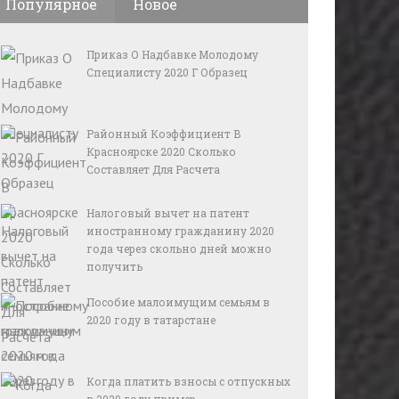
Популярное
Новое
Приказ О Надбавке Молодому
Специалисту 2020 Г Образец
Районный Коэффициент В
Красноярске 2020 Сколько
Составляет Для Расчета
Налоговый вычет на патент
иностранному гражданину 2020
года через скольно дней можно
получить
Пособие малоимущим семьям в
2020 году в татарстане
Когда платить взносы с отпускных