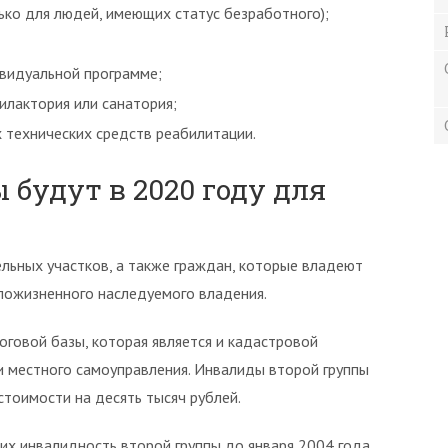
ько для людей, имеющих статус безработного);
видуальной программе;
илактория или санатория;
 технических средств реабилитации.
 будут в 2020 году для
ельных участков, а также граждан, которые владеют
 пожизненного наследуемого владения.
оговой базы, которая является и кадастровой
 местного самоуправления. Инвалиды второй группы
стоимости на десять тысяч рублей.
их инвалидность второй группы до января 2004 года.