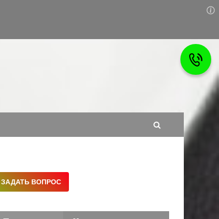
Самовольные постройки
 АО
Налоги и вычеты