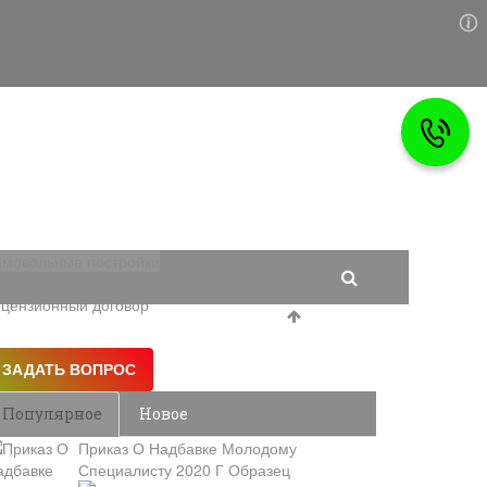
мовольные постройки
логи и вычеты
цензионный договор
Популярное
Новое
Приказ О Надбавке Молодому
Специалисту 2020 Г Образец