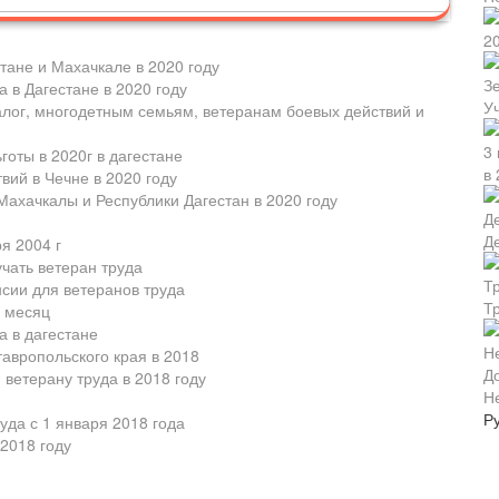
тане и Махачкале в 2020 году
 в Дагестане в 2020 году
У
алог, многодетным семьям, ветеранам боевых действий и
готы в 2020г в дагестане
в 
вий в Чечне в 2020 году
ахачкалы и Республики Дагестан в 2020 году
Д
я 2004 г
учать ветеран труда
нсии для ветеранов труда
Т
в месяц
а в дагестане
тавропольского края в 2018
ветерану труда в 2018 году
Н
Р
уда с 1 января 2018 года
 2018 году