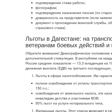
подтверждение стажа работы;
фотографии;
подтверждение назначения пенсии (по старост
доверенность на представителя (если заявле
документ о прохождении воинской службы, об
страхового стажа).
Льготы в Дагестане: на транс
ветеранам боевых действий и
Обратите внимание! Демографическое положение в 
дополнительной стимуляции. В республике на кажды
России средние показатели — 13,3 младенцев на 10
денежная выплата (ЕДВ) на третьего последующих д
Льготы в сфере налогообложения. Им гаранти
полное освобождение от уплаты транспортного
150 л.с.;
освобождения от земельного налога, эти нал
инвалидам детства и участникам ВОВ;
50% льгот на услуги нотариального типа.
Жилищные льготы. Этот список включает в се