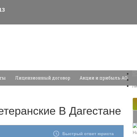
Са
еты
Лицензионный договор
Акции и прибыль АО
На
Ли
етеранские В Дагестане