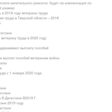
оплате капитального ремонта: будет ли компенсация по
её размер
ь в 2018 году ветераны труда
м труда в Тверской области – 2018
е
гестане
ветерану труда в 2020 году
задерживают выплату пособий
ки выплат пособий ветеранам войны
калы
а
уда с 1 января 2020 года
тане
естане
 В Дагестане В2019 Г
тане 2019 году
гестане