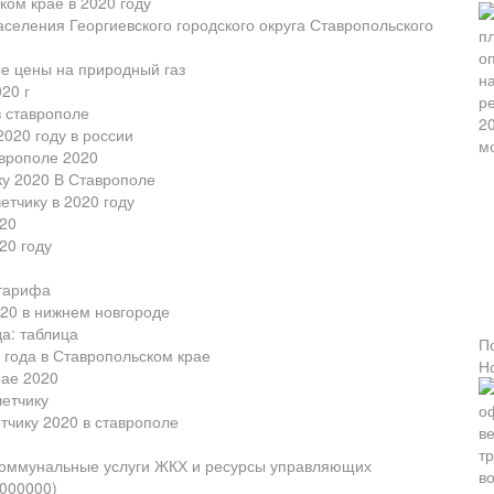
ком крае в 2020 году
селения Георгиевского городского округа Ставропольского
е цены на природный газ
20 г
в ставрополе
020 году в россии
аврополе 2020
ку 2020 В Ставрополе
етчику в 2020 году
020
20 году
 тарифа
020 в нижнем новгороде
а: таблица
П
года в Ставропольском крае
Н
рае 2020
четчику
етчику 2020 в ставрополе
 коммунальные услуги ЖКХ и ресурсы управляющих
1000000)