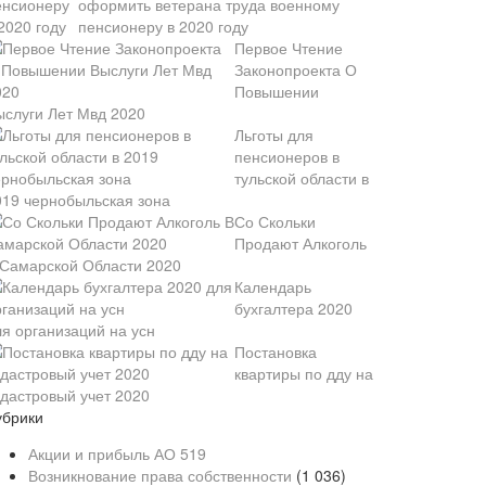
оформить ветерана труда военному
пенсионеру в 2020 году
Первое Чтение
Законопроекта О
Повышении
ыслуги Лет Мвд 2020
Льготы для
пенсионеров в
тульской области в
019 чернобыльская зона
Со Скольки
Продают Алкоголь
 Самарской Области 2020
Календарь
бухгалтера 2020
ля организаций на усн
Постановка
квартиры по дду на
адастровый учет 2020
убрики
Акции и прибыль АО
519
Возникнование права собственности
(1 036)