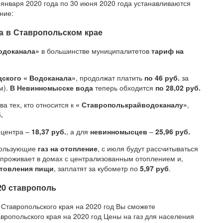
 января 2020 года по 30 июня 2020 года устанавливаются
ние:
а в Ставропольском крае
одоканала»
в большинстве муниципалитетов
тариф на
дского « Водоканала»
, продолжат платить
по 46 руб.
за
м).
В Невинномысске вода
теперь обходится
по 28,02 руб.
ва тех, кто относится к
« Ставрополькрайводоканалу»
,
.
 центра –
18,37 руб.
, а для
невинномысцев
–
25,96 руб.
спользующие
газ на отопление
, с июля будут рассчитываться
о проживает в домах с централизованным отоплением и,
отовления пищи
, заплатят за кубометр по
5,97 руб
.
20 ставрополь
 Ставропольского края на 2020 год Вы сможете
вропольского края на 2020 год Цены на газ для населения