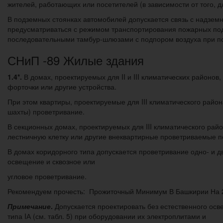
жителей, работающих или посетителей (в зависимости от того, 
В подземных стоянках автомобилей допускается связь с надзе
предусматриваться с режимом транспортирования пожарных под
последовательными тамбур-шлюзами с подпором воздуха при п
СНиП -89 Жилые здания
1.4*.
В домах, проектируемых для II и III климатических район
форточки или другие устройства.
При этом квартиры, проектируемые для III климатического райо
шахты) проветривание.
В секционных домах, проектируемых для III климатического рай
лестничную клетку или другие внеквартирные проветриваемые по
В домах коридорного типа допускается проветривание одно- и 
освещение и сквозное или
угловое проветривание.
Рекомендуем прочесть: Прожиточный Минимум В Башкирии На 
Примечание
.
Допускается проектировать без естественного осв
типа IА (см. табл. 5) при оборудовании их электроплитами и