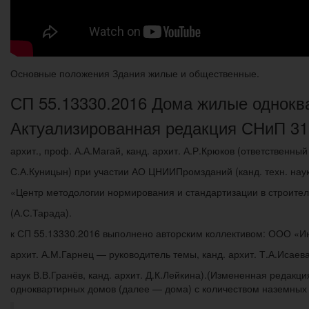
Основные положения Здания жилые и общественные.
СП 55.13330.2016 Дома жилые однокв
Актуализированная редакция СНиП 31-
архит., проф. А.А.Магай, канд. архит. А.Р.Крюков (ответственный
С.А.Куницын) при участии АО ЦНИИПромзданий (канд. техн. нау
«Центр методологии нормирования и стандартизации в строител
(А.С.Тарада).
к СП 55.13330.2016 выполнено авторским коллективом: ООО «Ин
архит. А.М.Гарнец — руководитель темы, канд. архит. Т.А.Исае
наук В.В.Гранёв, канд. архит. Д.К.Лейкина).(Измененная редакц
одноквартирных домов (далее — дома) с количеством наземных э