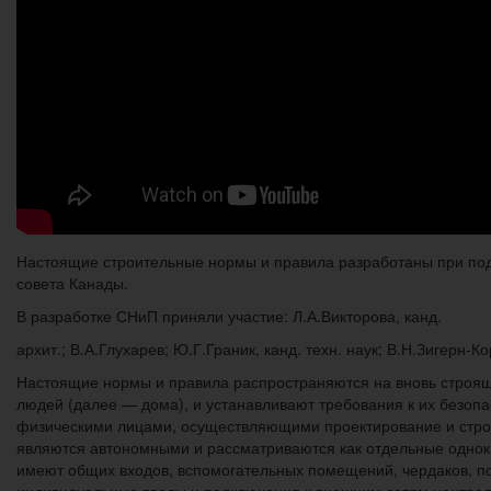
Настоящие строительные нормы и правила разработаны при под
совета Канады.
В разработке СНиП приняли участие: Л.А.Викторова, канд.
архит.; В.А.Глухарев; Ю.Г.Граник, канд. техн. наук; В.Н.Зигерн-К
Настоящие нормы и правила распространяются на вновь строя
людей (далее — дома), и устанавливают требования к их безоп
физическими лицами, осуществляющими проектирование и стро
являются автономными и рассматриваются как отдельные одно
имеют общих входов, вспомогательных помещений, чердаков, п
индивидуальные вводы и подключения к внешним сетям центра