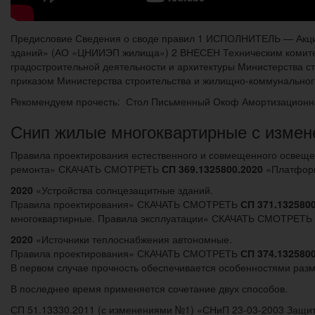
Предисловие Сведения о своде правил 1 ИСПОЛНИТЕЛЬ — Акци
зданий» (АО «ЦНИИЭП жилища») 2 ВНЕСЕН Техническим комите
градостроительной деятельности и архитектуры Министерства 
приказом Министерства строительства и жилищно-коммунального
Рекомендуем прочесть: Стол Письменный Окоф Амортизационн
Снип жилые многоквартирные с измен
Правила проектирования естественного и совмещенного осв
ремонта» СКАЧАТЬ СМОТРЕТЬ
СП 369.1325800.2020
«Платформ
2020
«Устройства солнцезащитные зданий.
Правила проектирования» СКАЧАТЬ СМОТРЕТЬ
СП 371.132580
многоквартирные. Правила эксплуатации» СКАЧАТЬ СМОТРЕТЬ
2020
«Источники теплоснабжения автономные.
Правила проектирования» СКАЧАТЬ СМОТРЕТЬ
СП 374.132580
В первом случае прочность обеспечивается особенностями разм
В последнее время применяется сочетание двух способов.
СП 51.13330.2011 (с изменениями №1) «СНиП 23-03-2003 За