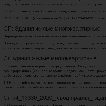
вещества (кроме парикмахерских и мастерских по ремонту час
300 м 2 ); бани и сауны (кроме индивидуальных саун в квартирах
СП 51.13330.2011 (с изменениями №1) «СНиП 23-03-2003 За
СП: Здания жилые многоквартирные
Веранда
— застекленное неотапливаемое помещение, пристроен
Помещения, предназначенные для удовлетворения гражданами бы
или совмещенный санузел, кладовая или хозяйственный встроен
Сп здания жилые многоквартирные
3.25
системы инженерные внутридомовые:
Вводы инженерных
трансформации и (или) производства и подачи мощностей ресур
работы вертикального транспорта (лифтов и др.) и мусороудале
1.1 Настоящий свод правил распространяется на проектирование
том числе общежитий квартирного типа, а также жилых помещен
Сп 54_13330_2020_ свод правил_ зда
3.24 помещение техническое: Нежилое помещение, предназначе