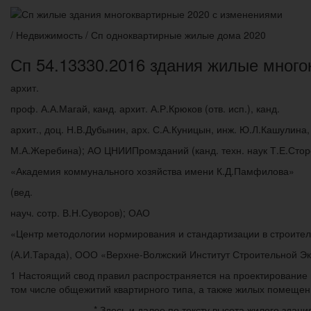
/ Недвижимость / Сп одноквартирные жилые дома 2020
Сп 54.13330.2016 здания жилые много
архит.
проф. А.А.Магай, канд. архит. А.Р.Крюков (отв. исп.), канд.
архит., доц. Н.В.Дубынин, арх. С.А.Куницын, инж. Ю.Л.Кашулина,
М.А.Жеребина); АО ЦНИИПромзданий (канд. техн. наук Т.Е.Сто
«Академия коммунального хозяйства имени К.Д.Памфилова»
(вед.
науч. сотр. В.Н.Суворов); ОАО
«Центр методологии нормирования и стандартизации в строител
(А.И.Тарада), ООО «Верхне-Волжский Институт Строительной Эк
1 Настоящий свод правил распространяется на проектирование 
том числе общежитий квартирного типа, а также жилых помещен
_______________* Здесь и далее по тексту высота жилого здани