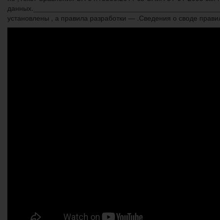
данных._________________________________________________
установлены , а правила разработки — .Сведения о своде п