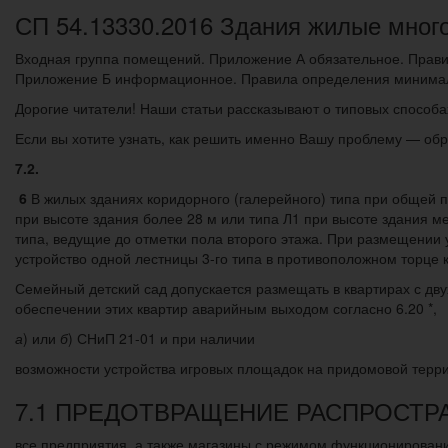
СП 54.13330.2016 Здания жилые мног
Входная группа помещений. Приложение А обязательное. Прави
Приложение Б информационное. Правила определения минималь
Дорогие читатели! Наши статьи рассказывают о типовых способа
Если вы хотите узнать, как решить именно Вашу проблему — об
7.2.
6
В жилых зданиях коридорного (галерейного) типа при общей п
при высоте здания более 28 м или типа Л1 при высоте здания м
типа, ведущие до отметки пола второго этажа. При размещении 
устройство одной лестницы 3-го типа в противоположном торце 
Семейный детский сад допускается размещать в квартирах с дву
обеспечении этих квартир аварийным выходом согласно 6.20 *,
а
) или
б
) СНиП 21-01 и при наличии
возможности устройства игровых площадок на придомовой терри
7.1 ПРЕДОТВРАЩЕНИЕ РАСПРОСТР
все предприятия, а также магазины с режимом функционировани