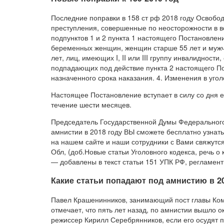
Последние поправки в 158 ст рф 2018 году Освобо
преступления, совершенные по неосторожности в в
подпунктов 1 и 2 пункта 1 настоящего Постановле
беременных женщин, женщин старше 55 лет и мужчи
лет, лиц, имеющих I, II или III группу инвалидност
подпадающих под действие пункта 2 настоящего П
назначенного срока наказания. 4. Изменения в угол
Настоящее Постановление вступает в силу со дня 
течение шести месяцев.
Председатель Государственной Думы Федеральног
амнистии в 2018 году ВЫ сможете бесплатно узнать
на нашем сайте и наши сотрудники с Вами свяжутся
Обл, (доб.Новые статьи Уголовного кодекса, речь о
— добавлены в текст статьи 151 УПК РФ, регламен
Какие статьи попадают под амнистию в 2
Павел Крашенинников, занимающий пост главы Комит
отмечает, что пять лет назад, по амнистии вышло о
режиссер Кирилл Серебрянников, если его осудят п