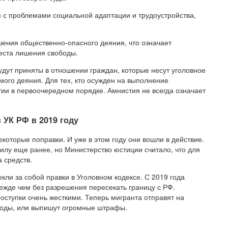
я с проблемами социальной адаптации и трудоустройства,
шения общественно-опасного деяния, что означает
еста лишения свободы.
ут приняты в отношении граждан, которые несут уголовное
мого деяния. Для тех, кто осужден на выполнение
и в первоочередном порядке. Амнистия не всегда означает
 УК РФ в 2019 году
которые поправки. И уже в этом году они вошли в действие.
илу еще ранее, но Министерство юстиции считало, что для
 средств.
ли за собой правки в Уголовном кодексе. С 2019 года
жде чем без разрешения пересекать границу с РФ.
роступки очень жесткими. Теперь мигранта отправят на
боды, или выпишут огромные штрафы.