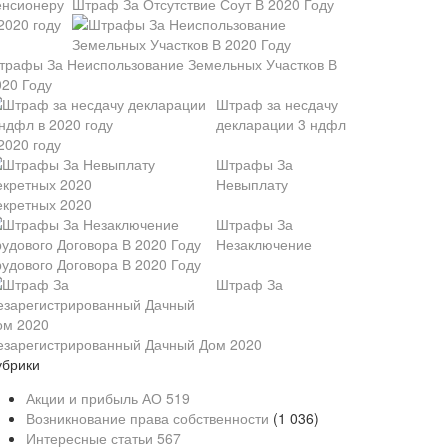
Штраф За Отсутствие Соут В 2020 Году
трафы За Неиспользование Земельных Участков В
020 Году
Штраф за несдачу
декларации 3 ндфл
2020 году
Штрафы За
Невыплату
екретных 2020
Штрафы За
Незаключение
рудового Договора В 2020 Году
Штраф За
езарегистрированный Дачный Дом 2020
убрики
Акции и прибыль АО
519
Возникнование права собственности
(1 036)
Интересные статьи
567