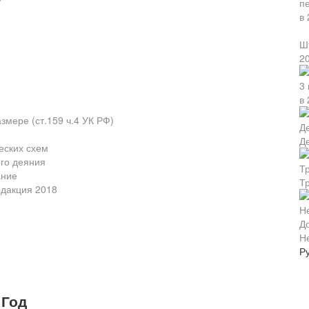
Ш
2
в 
змере (ст.159 ч.4 УК РФ)
Д
еских схем
го деяния
ание
Т
едакция 2018
Н
Р
Ф
 Год