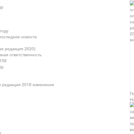
ду
году
 последние новости
ая редакция 2020)
вная ответственность
 158
ду
я редакция 2018 изменения
П
Н
у