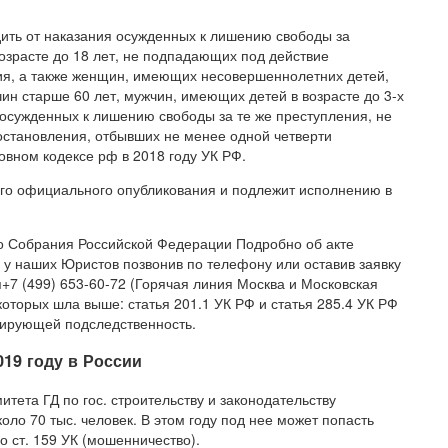
дить от наказания осужденных к лишению свободы за
озрасте до 18 лет, не подпадающих под действие
ния, а также женщин, имеющих несовершеннолетних детей,
н старше 60 лет, мужчин, имеющих детей в возрасте до 3-х
и, осужденных к лишению свободы за те же преступления, не
остановления, отбывших не менее одной четверти
овном кодексе рф в 2018 году УК РФ.
его официального опубликования и подлежит исполнению в
о Собрания Российской Федерации Подробно об акте
 у наших Юристов позвонив по телефону или оставив заявку
+7 (499) 653-60-72 (Горячая линия Москва и Московская
 которых шла выше: статья 201.1 УК РФ и статья 285.4 УК РФ
тирующей подследственность.
019 году в России
ета ГД по гос. строительству и законодательству
коло 70 тыс. человек. В этом году под нее может попасть
о ст. 159 УК (мошенничество).