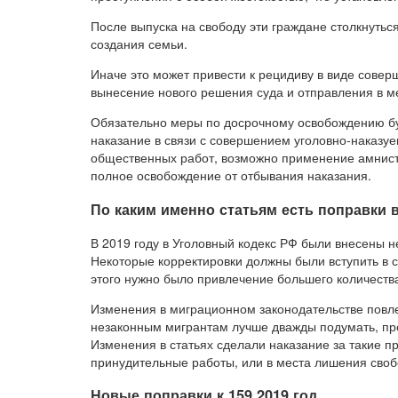
После выпуска на свободу эти граждане столкнутьс
создания семьи.
Иначе это может привести к рецидиву в виде совер
вынесение нового решения суда и отправления в м
Обязательно меры по досрочному освобождению буд
наказание в связи с совершением уголовно-наказуе
общественных работ, возможно применение амнисти
полное освобождение от отбывания наказания.
По каким именно статьям есть поправки в
В 2019 году в Уголовный кодекс РФ были внесены не
Некоторые корректировки должны были вступить в с
этого нужно было привлечение большего количества
Изменения в миграционном законодательстве повлек
незаконным мигрантам лучше дважды подумать, пре
Изменения в статьях сделали наказание за такие п
принудительные работы, или в места лишения сво
Новые поправки к 159 2019 год