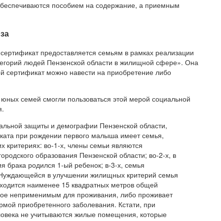
обеспечиваются пособием на содержание, а приемным
за
 сертификат предоставляется семьям в рамках реализации
егорий людей Пензенской области в жилищной сфере». Она
вой сертификат можно навести на приобретение либо
 юных семей смогли пользоваться этой мерой социальной
я.
иальной защиты и демографии Пензенской области,
иката при рождении первого малыша имеет семья,
х критериях: во-1-х, члены семьи являются
ородского образования Пензенской области; во-2-х, в
я брака родился 1-ый ребенок; в-3-х, семья
 Нуждающейся в улучшении жилищных критерий семья
иходится наименее 15 квадратных метров общей
ное неприменимым для проживания, либо проживает
мой приобретенного заболевания. Кстати, при
еловека не учитываются жилые помещения, которые