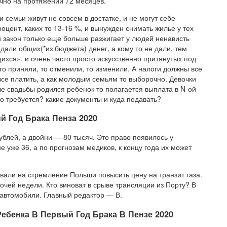
чно на протяжении 72 месяцев.
и семьи живут не совсем в достатке, и не могут себе
оцент, каких то 13-16 %, и вынужден снимать жилье у тех
 закон только еще больше разжигает у людей ненависть
о дали общих(*из бюджета) денег, а кому то не дали. тем
хся», и очень часто просто искусственно притянутых под
 то приняли, то отменили, то изменили. А налоги должны все
се платить, а как молодым семьям то выборочно. Девочки
ле свадьбы родился ребенок то полагается выплата в N-ой
го требуется? какие документы и куда подавать?
 Год Брака Пенза 2020
блей, а двойни — 80 тысяч. Это право появилось у
е уже 36, а по прогнозам медиков, к концу года их может
вали на стремление Польши повысить цену на транзит газа.
чей недели. Кто виноват в срыве трансляции из Порту? В
 автомобили. Главный редактор — В.
ебенка В Первый Год Брака В Пензе 2020