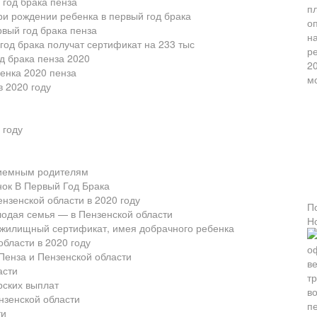
 год брака пенза
ри рождении ребенка в первый год брака
вый год брака пенза
год брака получат сертификат на 233 тыс
д брака пенза 2020
бенка 2020 пенза
в 2020 году
 году
риемным родителям
ок В Первый Год Брака
нзенской области в 2020 году
П
лодая семья — в Пензенской области
Н
 жилищный сертификат, имея добрачного ребенка
области в 2020 году
Пенза и Пензенской области
асти
рских выплат
нзенской области
ти