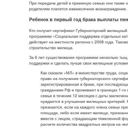
При передаче детей в приемную семью они также 
родителям платится ежемесячное вознаграждение.
Ребенок в первый год брака выплаты пен
Кто получит сертификат Губернаторский жилищный
программки «Социальная поддержка отдельных кат
действует на местности региона с 2008 года. Тако
строительство жилища.
За 6 лет существования программки несколько тыщ
поддержки и сделать лучше свои жилищные услови
Как сказали «МЛ» в министерстве труда, соц
право на получение губернаторского сертиф
зарегистрированная в браке, при последующи
гражданами Рф и проживают в границах 1-го г
семье в течение 12 месяцев с даты заключени
нуждается в улучшении жилищных критерий.
признается, если на каждого члена семьи пр
площади, либо если имеет жилище, признан
вместе с лицом, страдающим тяжеленной фор
расчете количества квадратных метров на ч