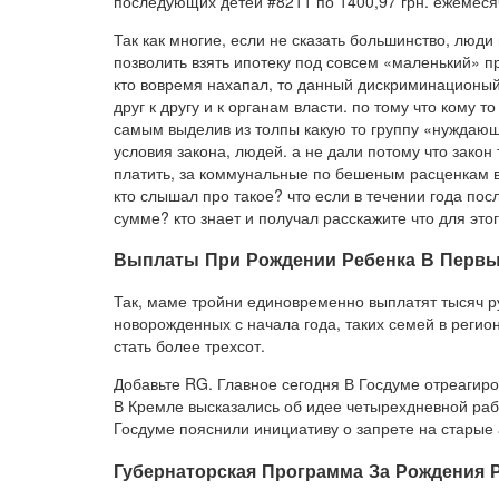
последующих детей #8211 по 1400,97 грн. ежемеся
Так как многие, если не сказать большинство, люди 
позволить взять ипотеку под совсем «маленький» пр
кто вовремя нахапал, то данный дискриминационый
друг к другу и к органам власти. по тому что кому т
самым выделив из толпы какую то группу «нуждающи
условия закона, людей. а не дали потому что закон
платить, за коммунальные по бешеным расценкам в
кто слышал про такое? что если в течении года пос
сумме? кто знает и получал расскажите что для это
Выплаты При Рождении Ребенка В Первый
Так, маме тройни единовременно выплатят тысяч ру
новорожденных с начала года, таких семей в регион
стать более трехсот.
Добавьте RG. Главное сегодня В Госдуме отреагиро
В Кремле высказались об идее четырехдневной рабо
Госдуме пояснили инициативу о запрете на старые
Губернаторская Программа За Рождения Р